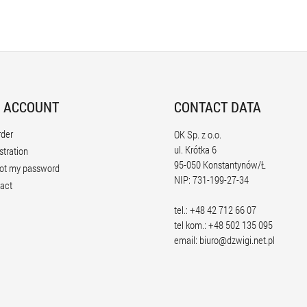
 ACCOUNT
CONTACT DATA
rder
OK Sp. z o.o.
ul. Krótka 6
stration
95-050 Konstantynów/Ł
ot my password
NIP: 731-199-27-34
act
tel.: +48 42 712 66 07
tel kom.: +48 502 135 095
email:
biuro@dzwigi.net.pl