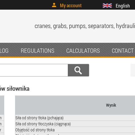
My account
English
cranes, grabs, pumps, separators, hydrauli
LOG
REGULATIONS
CALCULATORS
CONTACT
ów siłownika
Wynik
m
Siła od strony tłoka (pchająca)
m
Siła od strony tłoczyska (ciągnąca)
r
Objętość od strony tłoka