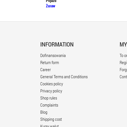
Pojazd
Żuraw
INFORMATION
MY
Dofinansowania
To o
Return form
Regi
Career
Forg
General Terms and Conditions
Cont
Cookies policy
Privacy policy
Shop rules
Complaints
Blog
Shipping cost
Kursy walut