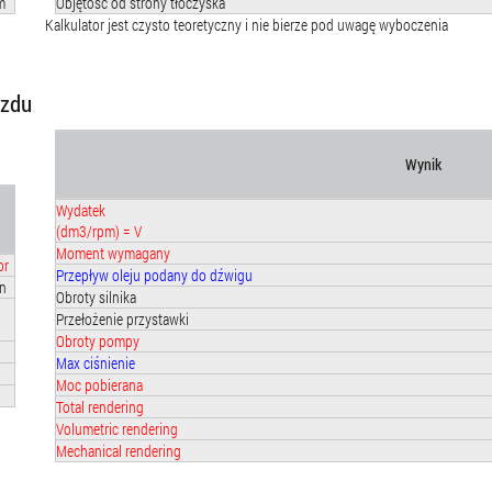
m
Objętość od strony tłoczyska
Kalkulator jest czysto teoretyczny i nie bierze pod uwagę wyboczenia
azdu
Wynik
Wydatek
(dm3/rpm) = V
Moment wymagany
br
Przepływ oleju podany do dźwigu
n
Obroty silnika
Przełożenie przystawki
Obroty pompy
Max ciśnienie
Moc pobierana
Total rendering
Volumetric rendering
Mechanical rendering