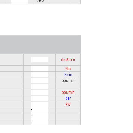
cm3
dm3/obr
Nm
l/min
obr/min
obr/min
bar
kW