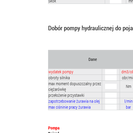
Skok
m
Dobór pompy hydraulicznej do poj
Dane
wydatek pompy
dm3/o
obroty silnika
obr/mi
max moment dopuszczalny przez
Nm
ciężarówkę
przełożenie przystawki
zapotrzebowanie żurawia na olej
l/min
max ciśninie pracy żurawia
bar
Pompa