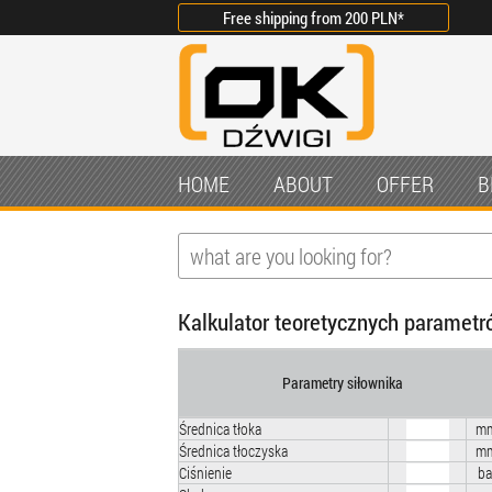
Free shipping from
200 PLN
*
HOME
ABOUT
OFFER
B
Kalkulator teoretycznych parametr
Parametry siłownika
Średnica tłoka
m
Średnica tłoczyska
m
Ciśnienie
ba