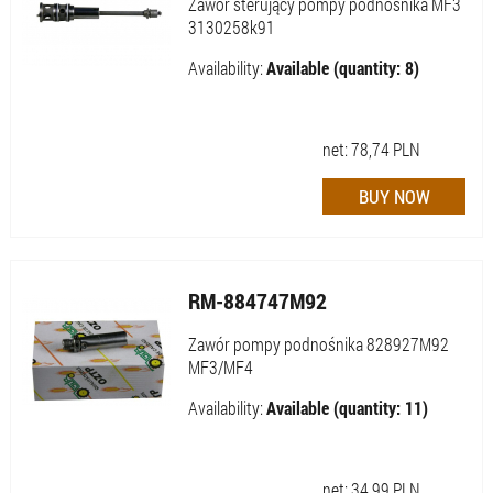
Zawór sterujący pompy podnośnika MF3
3130258k91
Availability:
Available (quantity: 8)
net:
78,74
PLN
RM-884747M92
Zawór pompy podnośnika 828927M92
MF3/MF4
Availability:
Available (quantity: 11)
net:
34,99
PLN