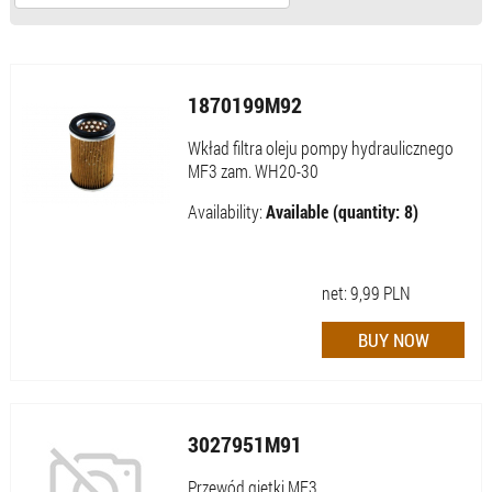
1870199M92
Wkład filtra oleju pompy hydraulicznego
MF3 zam. WH20-30
Availability:
Available (quantity: 8)
net:
9,99
PLN
3027951M91
Przewód giętki MF3