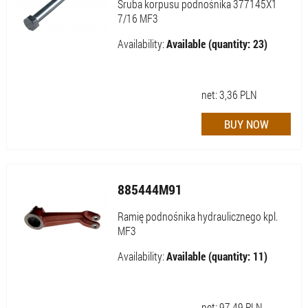
Śruba korpusu podnośnika 377145X1
7/16 MF3
Availability:
Available (quantity: 23)
net:
3,36
PLN
885444M91
Ramię podnośnika hydraulicznego kpl.
MF3
Availability:
Available (quantity: 11)
net:
97,49
PLN