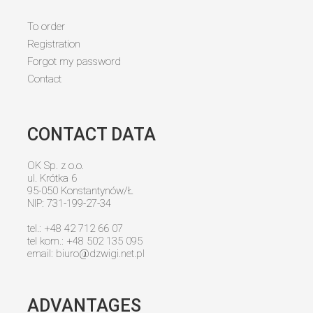
To order
Registration
Forgot my password
Contact
CONTACT DATA
OK Sp. z o.o.
ul. Krótka 6
95-050 Konstantynów/Ł
NIP: 731-199-27-34
tel.: +48 42 712 66 07
tel kom.: +48 502 135 095
email:
biuro@dzwigi.net.pl
ADVANTAGES